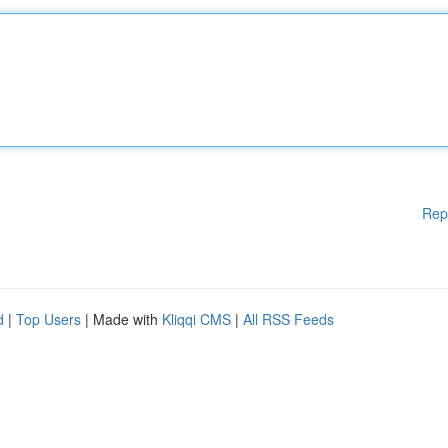
Rep
d
|
Top Users
| Made with
Kliqqi CMS
|
All RSS Feeds