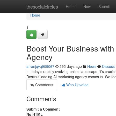
Home
thesocialcircles
Home
New
Submit
Home
1
Boost Your Business with 
Agency
arranjqvq909067
292 days ago
News
Discuss
In today's rapidly evolving online landscape, it's cruci
Destin's leading AI marketing agency comes in. We fo
Comments
Who Upvoted
Comments
Submit a Comment
No HTML