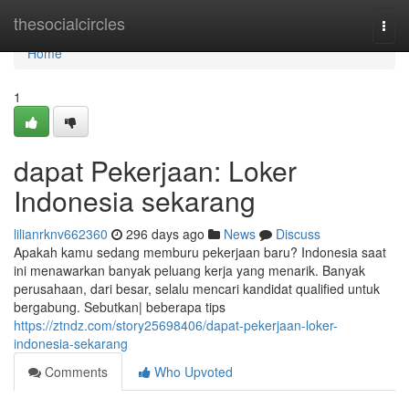
Home
thesocialcircles
Togg
navi
Home
1
dapat Pekerjaan: Loker
Indonesia sekarang
lilianrknv662360
296 days ago
News
Discuss
Apakah kamu sedang memburu pekerjaan baru? Indonesia saat
ini menawarkan banyak peluang kerja yang menarik. Banyak
perusahaan, dari besar, selalu mencari kandidat qualified untuk
bergabung. Sebutkan| beberapa tips
https://ztndz.com/story25698406/dapat-pekerjaan-loker-
indonesia-sekarang
Comments
Who Upvoted