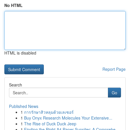
No HTML
HTML is disabled
Report Page
Search
Go
Published News
1
การรักษาสิวหลุมด้วยเลเซอร์
1
Buy Onyx Research Molecules Your Extensive...
1
The Rise of Duck Duck Jeep
1
Finding the Right A4 Paper Supplier: A Comprehe...