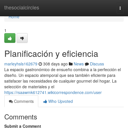
Home
thesocialcircles
Togg
navi
Home
1
Planificación y eficiencia
marleyhsls162679
308 days ago
News
Discuss
La espacio gastronómico de ensueño combina a la perfección el
diseño. Un espacio atemporal que sea también eficiente para
satisfacer las necesidades de cualquier gourmet del hogar. La
selección de materiales y el
https://rsaawmk612741.wikicorrespondence.com/user
Comments
Who Upvoted
Comments
Submit a Comment