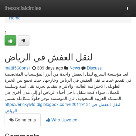
Home
thesocialcircles
Togg
navi
Home
1
لنقل العفش في الرياض
mattf566bns1
309 days ago
News
Discuss
تُعد مؤسسة السريع لنقل العفش واحدة من أبرز المؤسسات المتخصصة
في تقديم خدمات نقل العفش في الرياض وخارجها، حيث تجمع بين الخبرة
الطويلة، الاحترافية العالية، والالتزام بتقديم تجربة نقل آمنة وسلسة
للعملاء. سواء كنت تنتقل داخل أحياء الرياض أو إلى مدن أخرى في
المملكة العربية السعودية، فإن المؤسسة توفر حلولًا متكاملة تشمل
https://erickylvfq.digiblogbox.com/62011913/لنقل-العفش-في-
الرياض
Comments
Who Upvoted
Comments