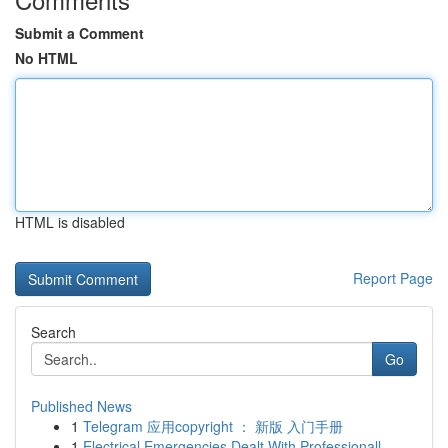
Submit a Comment
No HTML
HTML is disabled
Report Page
Search
Go
Published News
1
Telegram 应用copyright ： 新版 入门手册
1
Electrical Emergencies Dealt With Professionall...