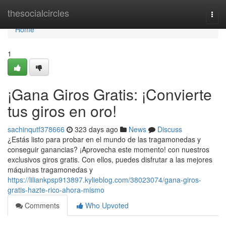
Home
thesocialcircles
Togg
navi
Home
1
¡Gana Giros Gratis: ¡Convierte
tus giros en oro!
sachinqutf378666
323 days ago
News
Discuss
¿Estás listo para probar en el mundo de las tragamonedas y
conseguir ganancias? ¡Aprovecha este momento! con nuestros
exclusivos giros gratis. Con ellos, puedes disfrutar a las mejores
máquinas tragamonedas y
https://liliankpsp913897.kylieblog.com/38023074/gana-giros-
gratis-hazte-rico-ahora-mismo
Comments
Who Upvoted