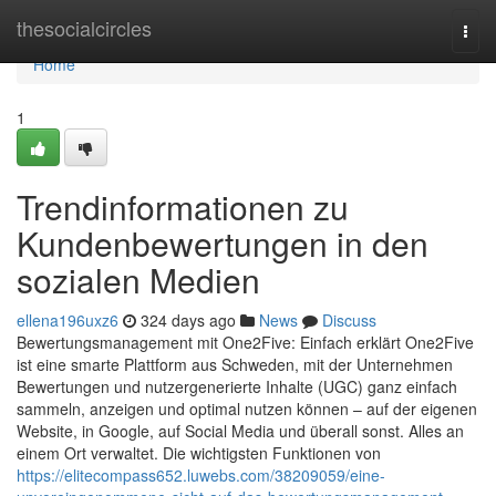
Home
thesocialcircles
Togg
navi
Home
1
Trendinformationen zu
Kundenbewertungen in den
sozialen Medien
ellena196uxz6
324 days ago
News
Discuss
Bewertungsmanagement mit One2Five: Einfach erklärt One2Five
ist eine smarte Plattform aus Schweden, mit der Unternehmen
Bewertungen und nutzergenerierte Inhalte (UGC) ganz einfach
sammeln, anzeigen und optimal nutzen können – auf der eigenen
Website, in Google, auf Social Media und überall sonst. Alles an
einem Ort verwaltet. Die wichtigsten Funktionen von
https://elitecompass652.luwebs.com/38209059/eine-