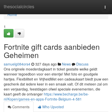
Home
thesocialcircles
Togg
navi
Home
1
Fortnite gift cards aanbieden
Geheimen
samuelg084ors4
327 days ago
News
Discuss
Ons originele moederdagkaart in ticket gestalte welke geldt
wanneer tegoedbon voor een etentje! Met foto en goudgele
hartjes. Flexibiliteit en VrijheidMet een cadeaukaart biedt jouw een
geschenk dat iedere keer in een smaak valt. Of dit meteen zal om
een verjaardag, feestdagen ofwel speciale evenementen, die
kaart geeft de ontvanger
https://www.becharge.be/be-
nl/Kopen/games-en-apps-Fortnite-Belgium-4-581
Comments
Who Upvoted