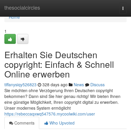
Home
thesocialcircles
Togg
navi
Home
1
Erhalten Sie Deutschen
copyright: Einfach & Schnell
Online erwerben
tiffanysiqy526823
328 days ago
News
Discuss
Sie möchten ohne Verzögerung Ihren Deutschen copyright
bekommen? Dann sind Sie hier genau richtig! Wir bieten Ihnen
eine günstige Möglichkeit, Ihren copyright digital zu erwerben.
Unser modernes System ermöglicht
https://rebeccaqxwq547576.mycoolwiki.com/user
Comments
Who Upvoted