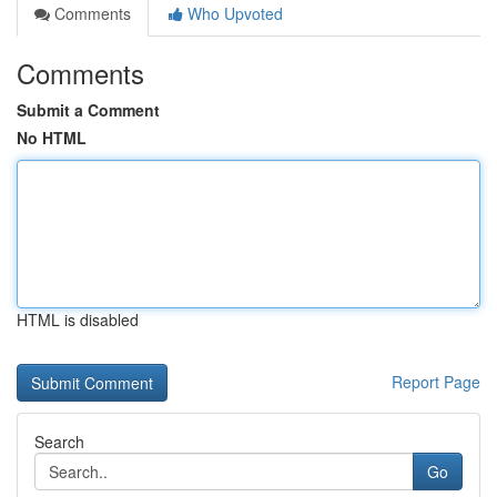
Comments
Who Upvoted
Comments
Submit a Comment
No HTML
HTML is disabled
Report Page
Search
Go