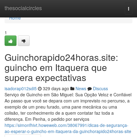
Home
thesocialcircles
Togg
navi
Home
1
Guinchorapido24horas.site:
guincho em Itaquera que
supera expectativas
isadorap012sdi5
329 days ago
News
Discuss
Serviço de Guincho em São Miguel: Sua Opção Veloz e Confiável
Ao passo que você se depara com um imprevisto no percurso, a
exemplo de um pneu furado, uma pane mecânica ou uma
colisão, ter conhecimento de a quem contatar faz toda a
diferença. Em Penha, o pedido por serviços
https://simonfhivt.howeweb.com/38067991/dicas-de-segurança-
ao-esperar-o-guincho-em-itaquera-da-guinchorapido24horas-site