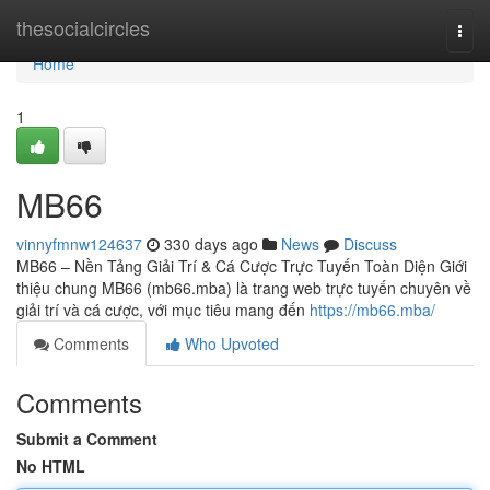
Home
thesocialcircles
Togg
navi
Home
1
MB66
vinnyfmnw124637
330 days ago
News
Discuss
MB66 – Nền Tảng Giải Trí & Cá Cược Trực Tuyến Toàn Diện Giới
thiệu chung MB66 (mb66.mba) là trang web trực tuyến chuyên về
giải trí và cá cược, với mục tiêu mang đến
https://mb66.mba/
Comments
Who Upvoted
Comments
Submit a Comment
No HTML