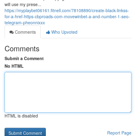
will use my prese...
https://myplaybet06161.fitnell.com/78108890/create-black-linkss-
for-a-href-https-cbproads-com-movewinbet-a-and-number-1-seo-
telegram-pheonnixxx
Comments
Who Upvoted
Comments
Submit a Comment
No HTML
HTML is disabled
Report Page