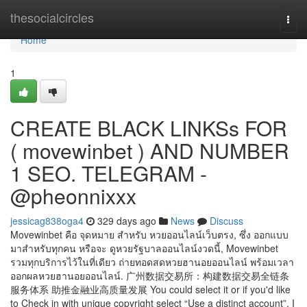
Home
thesocialcircles
Togg
navi
Home
1
CREATE BLACK LINKSs FOR
( movewinbet ) AND NUMBER
1 SEO. TELEGRAM -
@pheonnixxx
jessicag838oga4
329 days ago
News
Discuss
Movewinbet คือ จุดหมาย สำหรับ หวยออนไลน์เว็บตรง, ซึ่ง ออกแบบ
มาสำหรับทุกคน หรือจะ ดูหวยรัฐบาลออนไลน์งวดนี้, Movewinbet
รวมทุกบริการไว้ในที่เดียว ถ่ายทอดสดหวยฮานอยออนไลน์ พร้อมเวลา
ออกผลหวยฮานอยออนไลน์. 广州数据交易所：构建数据交易全链条
服务体系 助推金融业高质量发展 You could select it or if you'd like
to Check in with unique copyright select “Use a distinct account”. I