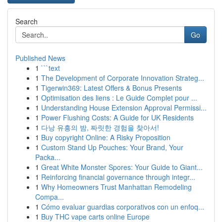
Search
Go
Published News
1
```text
1
The Development of Corporate Innovation Strateg...
1
Tigerwin369: Latest Offers & Bonus Presents
1
Optimisation des liens : Le Guide Complet pour ...
1
Understanding House Extension Approval Permissi...
1
Power Flushing Costs: A Guide for UK Residents
1
다낭 유흥의 밤, 짜릿한 경험을 찾아서!
1
Buy copyright Online: A Risky Proposition
1
Custom Stand Up Pouches: Your Brand, Your
Packa...
1
Great White Monster Spores: Your Guide to Giant...
1
Reinforcing financial governance through integr...
1
Why Homeowners Trust Manhattan Remodeling
Compa...
1
Cómo evaluar guardias corporativos con un enfoq...
1
Buy THC vape carts online Europe