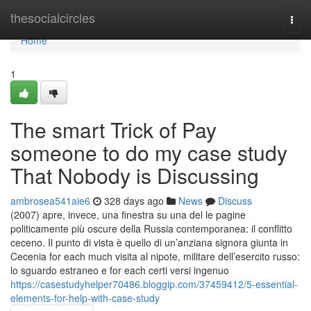
Home
thesocialcircles
Togg
navi
Home
1
The smart Trick of Pay
someone to do my case study
That Nobody is Discussing
ambrosea541aie6
328 days ago
News
Discuss
(2007) apre, invece, una finestra su una del le pagine
politicamente più oscure della Russia contemporanea: il conflitto
ceceno. Il punto di vista è quello di un’anziana signora giunta in
Cecenia for each much visita al nipote, militare dell’esercito russo:
lo sguardo estraneo e for each certi versi ingenuo
https://casestudyhelper70486.bloggip.com/37459412/5-essential-
elements-for-help-with-case-study