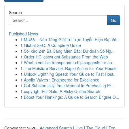
Search
Go
Published News
1
MU88 – Nền Tảng Giải Trí Trực Tuyến Hiện Đại Vớ...
1
Global SEO: A Complete Guide
1
Soi kèo 24h Ba Càng Miền Bắc: Dự đoán Số Ng...
1
Order HCl copyright Substance From the Web
1
What a vehicle transponder chip suggests for au...
1
The Moisture Service: Rapid Action for Your House
1
Unlock Lightning Speed: Your Guide to Fast Host...
1
Apollo Valves : Engineered for Excellence
1
Cut Substantially: Your Manual to Purchasing Pr...
1
copyright For Sale: A Risky Online Search
1
Boost Your Rankings: A Guide to Search Engine O...
Copyright © 2026 |
Advanced Search
|
Live
|
Tag Cloud
|
Top