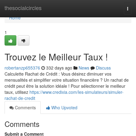
Home
thesocialcircles
Togg
navi
Home
1
Trouvez le Meilleur Taux !
robertanzp655376
332 days ago
News
Discuss
Calculette Rachat de Crédit : Vous désirez diminuer vos
mensualités et simplifier votre situation financière ? Un rachat de
crédit peut être la solution idéale ! Pour sélectionner le meilleur
taux, utilisez
https://www.credixia.com/les-simulateurs/simuler-
rachat-de-credit
Comments
Who Upvoted
Comments
Submit a Comment