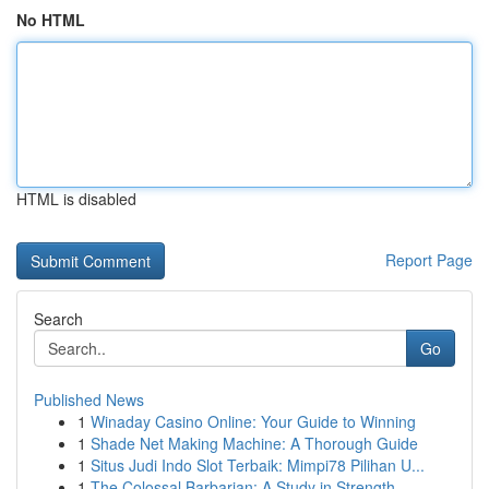
No HTML
HTML is disabled
Report Page
Search
Go
Published News
1
Winaday Casino Online: Your Guide to Winning
1
Shade Net Making Machine: A Thorough Guide
1
Situs Judi Indo Slot Terbaik: Mimpi78 Pilihan U...
1
The Colossal Barbarian: A Study in Strength