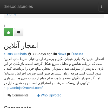
Home
thesocialcircles
Togg
navi
Home
1
انفجار آنلاین
austin3k02baf5
336 days ago
News
Discuss
"انفجار آنلاین" یک بازی هیجان‌انگیز و پرطرفدار در دنیای شرط‌بندی آنلاین
است که بر پایه شانس و تحلیل سریع شکل گرفته است. بازیکنان در این
بازی باید پیش از متوقف شدن نمودار انفجار، مبلغ خود را برداشت کنند تا
سود کسب کنند. هرچه زمان بیشتری صبر کنند، ضریب افزایش می‌یابد؛
اما اگر نمودار ناگهان منفجر شود، تمام مبلغ از دست می‌رود. این بازی
ترکیبی از ریسک، سرعت و استراتژی است و به همین دلیل در...
http://enfejar2rocket.com/
Comments
Who Upvoted
Comments