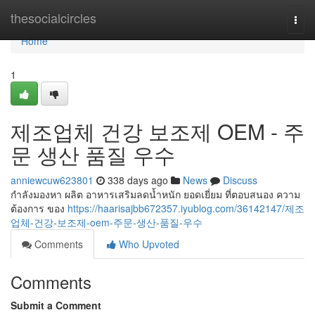
Home
thesocialcircles
Togg
navi
Home
1
제조업체 건강 보조제 OEM - 주
문 생산 품질 우수
anniewcuw623801
338 days ago
News
Discuss
กำลังมองหา ผลิต อาหารเสริมลดน้ำหนัก ยอดเยี่ยม ที่ตอบสนอง ความ
ต้องการ ของ
https://haarisajbb672357.iyublog.com/36142147/제조
업체-건강-보조제-oem-주문-생산-품질-우수
Comments
Who Upvoted
Comments
Submit a Comment