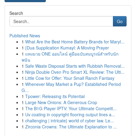
Search
Go
Published News
1
What Are the Best Home Battery Brands for Maryl...
1
{Dua Supplication Kumayl: A Moving Prayer
1
แทงมวย ONE ออนไลน์ คู่มือฉบับสมบูรณ์สำหรับนัก
พนัน
1
Safe Waste Disposal Starts with Rubbish Removal...
1
Ninja Double Oven Pro Smart XL Review: The Ulti...
1
Little Cow for Offer: Your Small Ranch Fantasy
1
Whenever May Market a Pup? Established Period
G...
1
Tpower: Releasing its Potential
1
Large New Onions: A Generous Crop
1
The B1G Player IPTV: Your Ultimate Competit...
1
Uv coating in copyright flooring output lines a...
1
challenging | intricate} world of cyber law. Le...
1
Zirconia Crowns: The Ultimate Explanation to ...