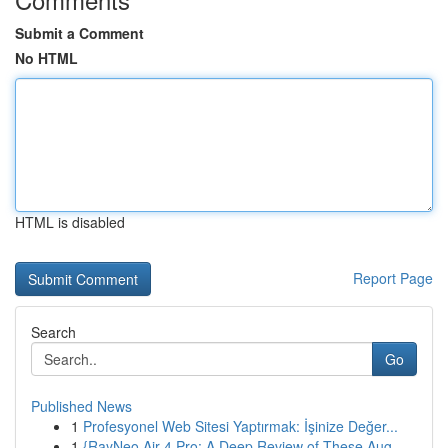
Submit a Comment
No HTML
HTML is disabled
Report Page
Search
Go
Published News
1
Profesyonel Web Sitesi Yaptırmak: İşinize Değer...
1
{RayNeo Air 4 Pro: A Deep Review of These Aug...