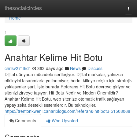
Home
thesocialcircles
Togg
navi
Home
1
Anahtar Kelime Hit Botu
chrisv271lkd1
363 days ago
News
Discuss
Dijital dünyada mücadele sertleşiyor. Dijital markalar, yalnızca
etkileyici tasarımlarla yetinemiyor; hedef kitleye erişim için stratejik
yaklaşımlar şart. İşte burada Referans Hit Botu devreye giriyor ve
sitenizi zirveye taşıyor. Hit Botu Nedir ve Neden Önemlidir?
Anahtar Kelime Hit Botu, web sitenize otomatik trafik sağlayan
yapay zeka destekli sistemlerdir. Bu teknolojiler,
https://trentonkweni.canariblogs.com/referans-hit-botu-51508068
Comments
Who Upvoted
Comments