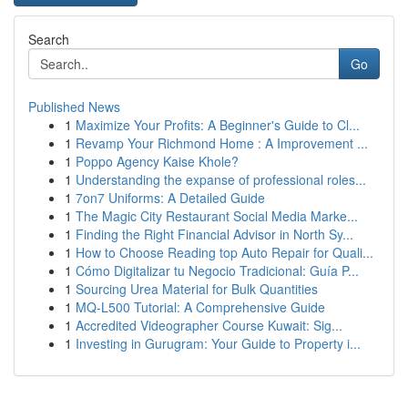
Search
Go
Published News
1
Maximize Your Profits: A Beginner's Guide to Cl...
1
Revamp Your Richmond Home : A Improvement ...
1
Poppo Agency Kaise Khole?
1
Understanding the expanse of professional roles...
1
7on7 Uniforms: A Detailed Guide
1
The Magic City Restaurant Social Media Marke...
1
Finding the Right Financial Advisor in North Sy...
1
How to Choose Reading top Auto Repair for Quali...
1
Cómo Digitalizar tu Negocio Tradicional: Guía P...
1
Sourcing Urea Material for Bulk Quantities
1
MQ-L500 Tutorial: A Comprehensive Guide
1
Accredited Videographer Course Kuwait: Sig...
1
Investing in Gurugram: Your Guide to Property i...