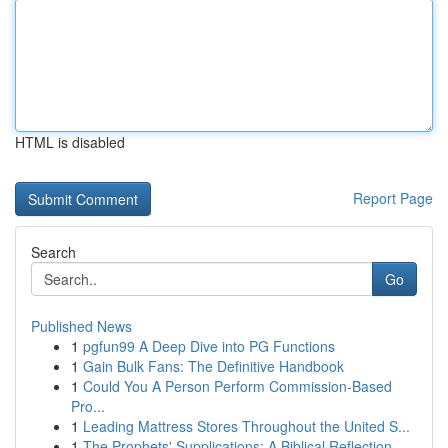
HTML is disabled
Report Page
Search
Go
Published News
1
pgfun99 A Deep Dive into PG Functions
1
Gain Bulk Fans: The Definitive Handbook
1
Could You A Person Perform Commission-Based
Pro...
1
Leading Mattress Stores Throughout the United S...
1
The Prophets' Supplications: A Biblical Reflection