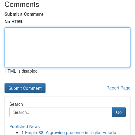
Comments
Submit a Comment
No HTML
HTML is disabled
Report Page
Search
Go
Published News
1
Empire88: A growing presence in Digital Enterta...