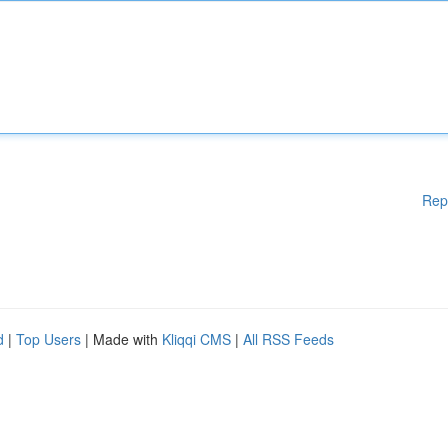
Rep
d
|
Top Users
| Made with
Kliqqi CMS
|
All RSS Feeds