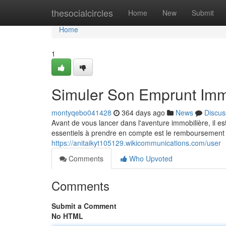
Home
thesocialcircles
Home
New
Submit
Home
1
Simuler Son Emprunt Immo
montyqebo041428
364 days ago
News
Discus
Avant de vous lancer dans l'aventure immobilière, il est
essentiels à prendre en compte est le remboursement 
https://anitaikyt105129.wikicommunications.com/user
Comments
Who Upvoted
Comments
Submit a Comment
No HTML