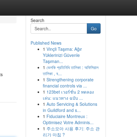
Search
Go
Published News
1
Vinçli Taşıma: Ağır
Yüklerinizi Güvenle
Taşıman...
1
ভেলকি প্রতিনিধি তালিকা : অফিসিয়াল
তালিকা , ব...
ts
1
Strengthening corporate
financial controls via ...
1
123bet เวอร์ชั่น 2 ทดลอง
เล่น: แนวทาง ฉบับ ...
1
Auto Servicing & Solutions
in Guildford and s...
1
Fiduciaire Montreux :
Optimisez Votre Adminis...
1
주소모아 사용 후기: 주소 관
리가 마침 ?