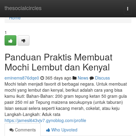
Home
thesocialcircles
Togg
navi
Home
1
Panduan Praktis Membuat
Mochi Lembut dan Kenyal
eminems876dqe0
365 days ago
News
Discuss
Mochi telah menjadi favorit di berbagai negara. Untuk membuat
mochi yang lembut dan kenyal, berikut adalah cara yang bisa
kamu ikuti: Bahan-Bahan: 200 gram tepung ketan 50 gram gula
pasir 250 ml air Tepung maizena secukupnya (untuk taburan)
Isian sesuai selera seperti kacang merah, cokelat, atau keju
Langkah-Langkah: Aduk rata
https://jamesl643vjv7.gynoblog.com/profile
Comments
Who Upvoted