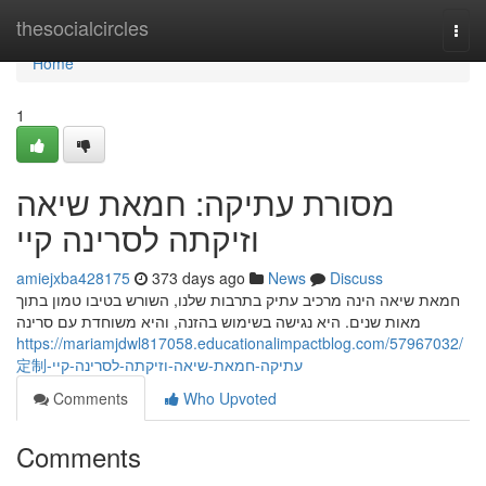
Home
thesocialcircles
Togg
navi
Home
1
מסורת עתיקה: חמאת שיאה
וזיקתה לסרינה קיי
amiejxba428175
373 days ago
News
Discuss
חמאת שיאה הינה מרכיב עתיק בתרבות שלנו, השורש בטיבו טמון בתוך
מאות שנים. היא נגישה בשימוש בהזנה, והיא משוחדת עם סרינה
https://mariamjdwl817058.educationalimpactblog.com/57967032/
定制-עתיקה-חמאת-שיאה-וזיקתה-לסרינה-קיי
Comments
Who Upvoted
Comments