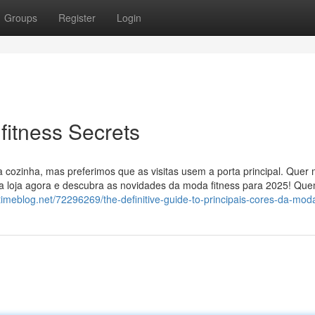
Groups
Register
Login
fitness Secrets
a cozinha, mas preferimos que as visitas usem a porta principal. Quer
ssa loja agora e descubra as novidades da moda fitness para 2025! Qu
timeblog.net/72296269/the-definitive-guide-to-principais-cores-da-moda