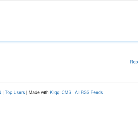
Rep
d
|
Top Users
| Made with
Kliqqi CMS
|
All RSS Feeds