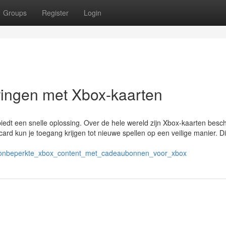
Groups
Register
Login
aringen met Xbox-kaarten
iedt een snelle oplossing. Over de hele wereld zijn Xbox-kaarten besch
ard kun je toegang krijgen tot nieuwe spellen op een veilige manier. Di
er_onbeperkte_xbox_content_met_cadeaubonnen_voor_xbox