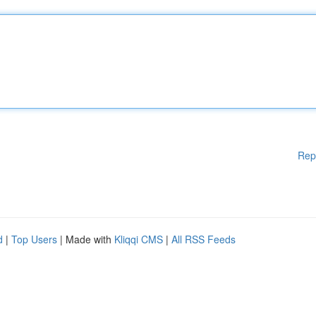
Rep
d
|
Top Users
| Made with
Kliqqi CMS
|
All RSS Feeds