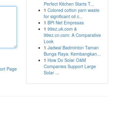
Perfect Kitchen Starts T...
1
Colored cotton yarn waste
for significant oil c...
1
BPI Net Empresas
1
99ez.uk.com &
99ez.cn.com: A Comparative
Look
1
Jadwal Badminton Taman
Bunga Raya: Kembangkan...
1
How Do Solar O&M
Companies Support Large
ort Page
Solar ...