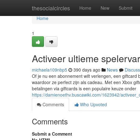
Home
thesocialcircles
Home
New
Submit
Home
1
Activeer ultieme spelerv
michaela109nbp5
390 days ago
News
Discuss
Of je nu een abonnement wilt verlengen, een giftcard b
waardoor ze perfect zijn als cadeau. Met een Xbox giftc
betalingen via giftcards is een populaire keuze onder
https://damienoethv.buscawiki.com/1623942/active
Comments
Who Upvoted
Comments
Submit a Comment