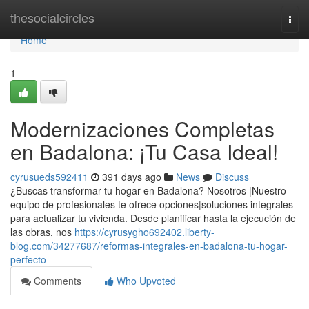
Home
thesocialcircles
Togg
navi
Home
1
Modernizaciones Completas
en Badalona: ¡Tu Casa Ideal!
cyrusueds592411
391 days ago
News
Discuss
¿Buscas transformar tu hogar en Badalona? Nosotros |Nuestro
equipo de profesionales te ofrece opciones|soluciones integrales
para actualizar tu vivienda. Desde planificar hasta la ejecución de
las obras, nos
https://cyrusygho692402.liberty-
blog.com/34277687/reformas-integrales-en-badalona-tu-hogar-
perfecto
Comments
Who Upvoted