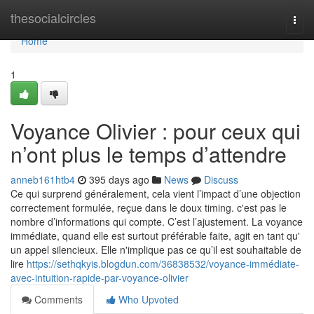
Home
thesocialcircles
Togg
navi
Home
1
Voyance Olivier : pour ceux qui
n’ont plus le temps d’attendre
anneb161htb4
395 days ago
News
Discuss
Ce qui surprend généralement, cela vient l’impact d’une objection
correctement formulée, reçue dans le doux timing. c'est pas le
nombre d’informations qui compte. C’est l’ajustement. La voyance
immédiate, quand elle est surtout préférable faite, agit en tant qu'
un appel silencieux. Elle n'implique pas ce qu’il est souhaitable de
lire
https://sethqkyis.blogdun.com/36838532/voyance-immédiate-
avec-intuition-rapide-par-voyance-olivier
Comments
Who Upvoted