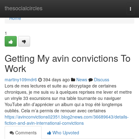
Home
thesocialcircles
Togg
navi
Home
1
Getting My avin convictions To
Work
martiny109mdr6
394 days ago
News
Discuss
Lors de mes lectures et suite au décryptage de certaines
chroniques, je me suis vu à quelques reprises me lever et mettre
un vinyle 33 excursions sur ma table tournante ou naviguer
YouTube afin d’apprécier un album qui a trop été longtemps
oubliés. Cela m’a permis de renouer avec certaines
https://avinconvictions02351.blog2news.com/36689643/details-
fiction-and-avin-international-convictions
Comments
Who Upvoted