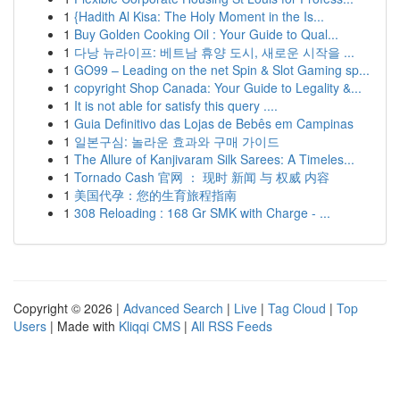
1
{Hadith Al Kisa: The Holy Moment in the Is...
1
Buy Golden Cooking Oil : Your Guide to Qual...
1
다낭 뉴라이프: 베트남 휴양 도시, 새로운 시작을 ...
1
GO99 – Leading on the net Spin & Slot Gaming sp...
1
copyright Shop Canada: Your Guide to Legality &...
1
It is not able for satisfy this query ....
1
Guia Definitivo das Lojas de Bebês em Campinas
1
일본구심: 놀라운 효과와 구매 가이드
1
The Allure of Kanjivaram Silk Sarees: A Timeles...
1
Tornado Cash 官网 ： 现时 新闻 与 权威 内容
1
美国代孕：您的生育旅程指南
1
308 Reloading : 168 Gr SMK with Charge - ...
Copyright © 2026 |
Advanced Search
|
Live
|
Tag Cloud
|
Top
Users
| Made with
Kliqqi CMS
|
All RSS Feeds