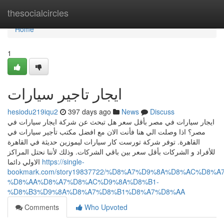
Home
thesocialcircles
Home
1
ايجار تاجير سيارات
hesiodu219iqu2
397 days ago
News
Discuss
ايجار سيارات في مصر بأقل سعر هل تبحث عن شركة ايجار سيارات في
مصر؟ اذا وصلت الي هنا فأنت الان مع افضل مكتب تأجير سيارات في
القاهرة. توفر شركة تورست كار سيارات ليموزين حديثة في القاهرة
للأفراد و الشركات بأقل سعر بين باقي الشركات. وذلك لأننا نحتل المراكز
الاولي دائما
https://single-
bookmark.com/story19837722/%D8%A7%D9%8A%D8%AC%D8%A
%D8%AA%D8%A7%D8%AC%D9%8A%D8%B1-
%D8%B3%D9%8A%D8%A7%D8%B1%D8%A7%D8%AA
Comments
Who Upvoted