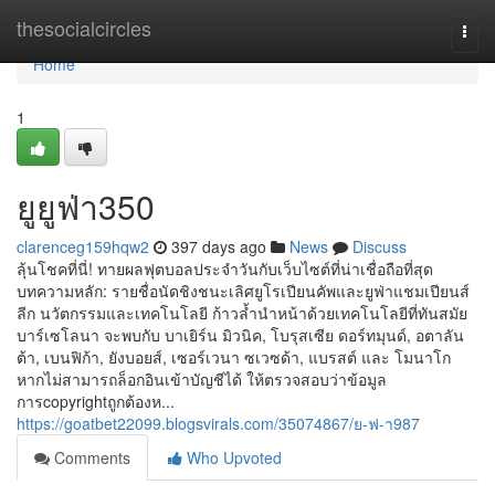
Home
thesocialcircles
Togg
navi
Home
1
ยูยูฟ่า350
clarenceg159hqw2
397 days ago
News
Discuss
ลุ้นโชคที่นี่! ทายผลฟุตบอลประจำวันกับเว็บไซต์ที่น่าเชื่อถือที่สุด
บทความหลัก: รายชื่อนัดชิงชนะเลิศยูโรเปียนคัพและยูฟ่าแชมเปียนส์
ลีก นวัตกรรมและเทคโนโลยี ก้าวล้ำนำหน้าด้วยเทคโนโลยีที่ทันสมัย
บาร์เซโลนา จะพบกับ บาเยิร์น มิวนิค, โบรุสเซีย ดอร์ทมุนด์, อตาลัน
ต้า, เบนฟิก้า, ยังบอยส์, เซอร์เวนา ซเวซด้า, แบรสต์ และ โมนาโก
หากไม่สามารถล็อกอินเข้าบัญชีได้ ให้ตรวจสอบว่าข้อมูล
การcopyrightถูกต้องห...
https://goatbet22099.blogsvirals.com/35074867/ย-ฟ-า987
Comments
Who Upvoted