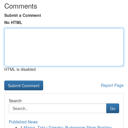
Comments
Submit a Comment
No HTML
HTML is disabled
Report Page
Search
Go
Published News
1
Mama, Tata i Dziecko: Budowanie Silnej Rodziny