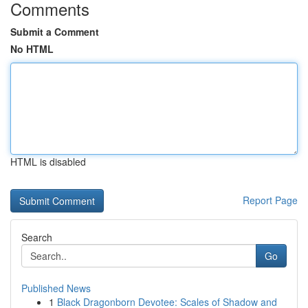
Comments
Submit a Comment
No HTML
HTML is disabled
Report Page
Search
Go
Published News
1
Black Dragonborn Devotee: Scales of Shadow and