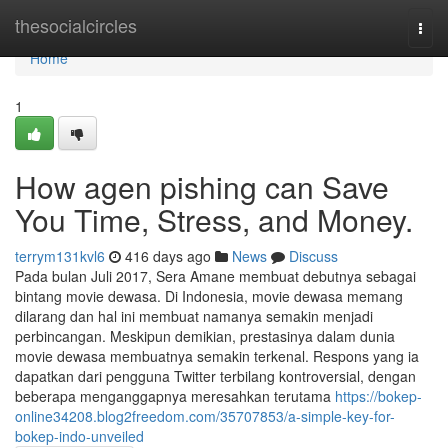
Home
thesocialcircles
Togg
navi
Home
1
How agen pishing can Save
You Time, Stress, and Money.
terrym131kvl6
416 days ago
News
Discuss
Pada bulan Juli 2017, Sera Amane membuat debutnya sebagai
bintang movie dewasa. Di Indonesia, movie dewasa memang
dilarang dan hal ini membuat namanya semakin menjadi
perbincangan. Meskipun demikian, prestasinya dalam dunia
movie dewasa membuatnya semakin terkenal. Respons yang ia
dapatkan dari pengguna Twitter terbilang kontroversial, dengan
beberapa menganggapnya meresahkan terutama
https://bokep-
online34208.blog2freedom.com/35707853/a-simple-key-for-
bokep-indo-unveiled