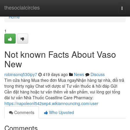
Home
thesocialcircles
Togg
navi
Home
1
Not known Facts About Vaso
New
robinsonq530ipy7
419 days ago
News
Discuss
Tìm cửa hàng Mua theo đơn Mua ngayNhận hàng tại nhà, đổi trả
trong thirty ngày Chat với dược sĩ Tư vấn thuốc & hỏi đáp Gửi
Cần đặt hàng hoặc tư vấn thêm về sản phẩm, vui lòng gọi tổng
đài tư vấn Nhà Thuốc Coastline Care Pharmacy:
https://napoleonl542sep4.wikiannouncing.com/user
Comments
Who Upvoted
Comments