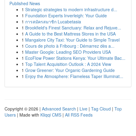
Published News
1
Strategic strategies to modern infrastructure d...
1
Foundation Experts Inverleigh: Your Guide
1
การสมัครสมาชิก Lucabetasia
1
Brookfield's Finest Sanctuary: Relax and Rejuve...
1
A Guide to the Best Mattress Stores in the USA
1
Mangalore City Taxi: Your Guide to Simple Travel
1
Cours de photo à Fribourg : Démarrez dès a...
1
Master Google: Leading SEO Providers USA
1
EcoFlow Power Stations Kenya: Your Ultimate Bac...
1
Top Talent Acquisition Outlook : A 2024 View
1
Grow Greener: Your Organic Gardening Guide
1
Enjoy the Atmosphere: Flameless Taper Illuminat...
Copyright © 2026 |
Advanced Search
|
Live
|
Tag Cloud
|
Top
Users
| Made with
Kliqqi CMS
|
All RSS Feeds