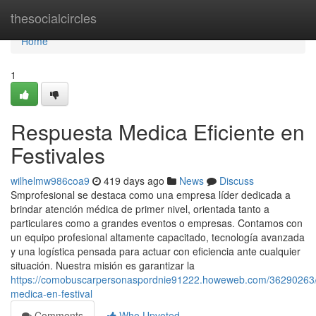
Home
thesocialcircles
Home
1
Respuesta Medica Eficiente en
Festivales
wilhelmw986coa9
419 days ago
News
Discuss
Smprofesional se destaca como una empresa líder dedicada a
brindar atención médica de primer nivel, orientada tanto a
particulares como a grandes eventos o empresas. Contamos con
un equipo profesional altamente capacitado, tecnología avanzada
y una logística pensada para actuar con eficiencia ante cualquier
situación. Nuestra misión es garantizar la
https://comobuscarpersonaspordnie91222.howeweb.com/36290263/a
medica-en-festival
Comments
Who Upvoted