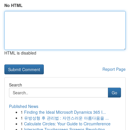
No HTML
HTML is disabled
Report Page
Search
Go
Published News
1
Finding the Ideal Microsoft Dynamics 365 I...
1
유방성형 후 관리법 : 자연스러운 아름다움을 ...
1
Calculate Circles: Your Guide to Circumference
1
Interactive Touchscreen Screens Revolution...