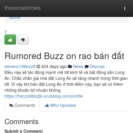
Home
thesocialcircles
Togg
navi
Home
1
Rumored Buzz on rao bán đất
stevenc198eoz8
424 days ago
News
Discuss
Điều này sẽ tác động mạnh mẽ tới kinh tế và bất động sản Long
An. Chắc chắn giá nhà đất Long An sẽ tăng nhanh trong thời gian
tới. Vì vậy khi bán đất Long An ở thời điểm này, bạn sẽ có thêm
những khoản lợi nhuận khổng
https://franzx986zjt6.onzeblog.com/profile
Comments
Who Upvoted
Comments
Submit a Comment