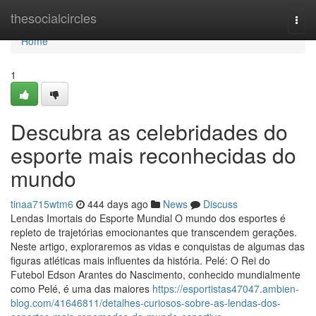
Home
thesocialcircles
Togg
navi
Home
1
Descubra as celebridades do
esporte mais reconhecidas do
mundo
tinaa715wtm6
444 days ago
News
Discuss
Lendas Imortais do Esporte Mundial O mundo dos esportes é
repleto de trajetórias emocionantes que transcendem gerações.
Neste artigo, exploraremos as vidas e conquistas de algumas das
figuras atléticas mais influentes da história. Pelé: O Rei do
Futebol Edson Arantes do Nascimento, conhecido mundialmente
como Pelé, é uma das maiores
https://esportistas47047.ambien-
blog.com/41646811/detalhes-curiosos-sobre-as-lendas-dos-