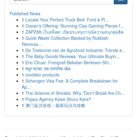
Published News
1
Locate Your Perfect Truck Bed: Ford & Pl...
1
Ocean’s Offering: Stunning Clay Gaming Pieces f...
1
ZAPZ88 เว็บสล็อต: เปิดประสบการณ์ความสนุกสุดฮิต
1
Quick Waste Collection Backed by Rubbish
Remova...
1
De Toekomst van de Agrofood Industrie: Trends e...
1
The Baby Goods Reviews: Your Ultimate Buyin...
1
Eric Chuar: Fotografi Bekalan Berlesen Stri...
1
मधुर मटका: एक पारंपरिक खेळ
1
covidien products
1
Schengen Visa Fee: A Complete Breakdown for
Ap...
1
The Science of Streaks: Why "Don't Break the Ch...
1
Poppo Agency Kaise Shuru Kare?
1
澳门金沙游戏：最新玩法与攻略