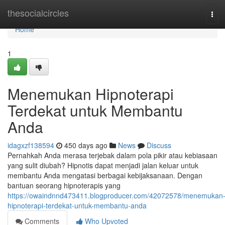
Home
thesocialcircles
Tog
navi
Home
1
Menemukan Hipnoterapi
Terdekat untuk Membantu
Anda
idagxzf138594
450 days ago
News
Discuss
Pernahkah Anda merasa terjebak dalam pola pikir atau kebiasaan
yang sulit diubah? Hipnotis dapat menjadi jalan keluar untuk
membantu Anda mengatasi berbagai kebijaksanaan. Dengan
bantuan seorang hipnoterapis yang
https://owaindnnd473411.blogproducer.com/42072578/menemukan
hipnoterapi-terdekat-untuk-membantu-anda
Comments
Who Upvoted