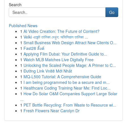
Search
Go
Published News
1
AI Video Creation: The Future of Content?
1
Velki এজেন্ট তালিকা দেখুন: অফিসিয়াল তালিকা ...
1
Small Business Web Design Attract New Clients O...
1
Fast28 ลิ้งค์
1
Applying Film Dubai: Your Definitive Guide to...
1
Watch MLB Matches Live Digitally Free
1
Unlocking the Scaled People Mage: A Primer to C...
1
Đường Link Vn88 Mới Nhất
1
MQ-L500 Tutorial: A Comprehensive Guide
1
I am being programmed to be a secure and m...
1
Healthcare Coding Training Near Me: Find Loc...
1
How Do Solar O&M Companies Support Large Solar
...
1
PET Bottle Recycling: From Waste to Resource wi...
1
Fresh Flowers Near Carolyn Dr