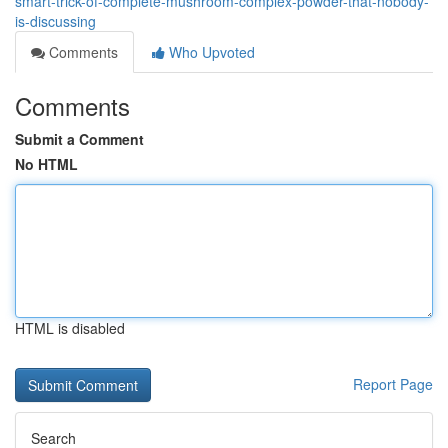
smart-trick-of-complete-mushroom-complex-powder-that-nobody-
is-discussing
Comments
Who Upvoted
Comments
Submit a Comment
No HTML
HTML is disabled
Report Page
Search