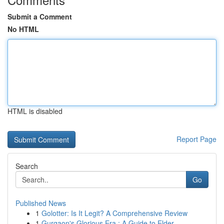
Submit a Comment
No HTML
HTML is disabled
Report Page
Search
Go
Published News
1
Golotter: Is It Legit? A Comprehensive Review
1
Gurgaon's Glorious Era : A Guide to Elder ...