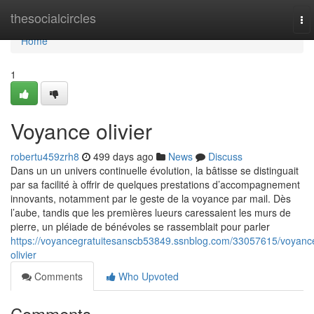
Home
thesocialcircles
To
nav
Home
1
Voyance olivier
robertu459zrh8
499 days ago
News
Discuss
Dans un un univers continuelle évolution, la bâtisse se distinguait
par sa facilité à offrir de quelques prestations d’accompagnement
innovants, notamment par le geste de la voyance par mail. Dès
l’aube, tandis que les premières lueurs caressaient les murs de
pierre, un pléiade de bénévoles se rassemblait pour parler
https://voyancegratuitesanscb53849.ssnblog.com/33057615/voyanc
olivier
Comments
Who Upvoted
Comments