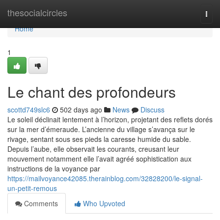
Home
thesocialcircles
Togg
navi
Home
1
Le chant des profondeurs
scottd749slc6
502 days ago
News
Discuss
Le soleil déclinait lentement à l’horizon, projetant des reflets dorés
sur la mer d’émeraude. L’ancienne du village s’avança sur le
rivage, sentant sous ses pieds la caresse humide du sable.
Depuis l’aube, elle observait les courants, creusant leur
mouvement notamment elle l’avait agréé sophistication aux
instructions de la voyance par
https://mailvoyance42085.therainblog.com/32828200/le-signal-
un-petit-remous
Comments
Who Upvoted