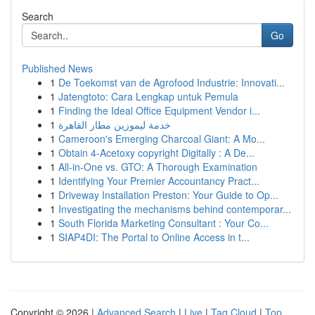
Search
Go
Published News
1
De Toekomst van de Agrofood Industrie: Innovati...
1
Jatengtoto: Cara Lengkap untuk Pemula
1
Finding the Ideal Office Equipment Vendor i...
1
خدمة ليموزين مطار القاهرة
1
Cameroon's Emerging Charcoal Giant: A Mo...
1
Obtain 4-Acetoxy copyright Digitally : A De...
1
All-in-One vs. GTO: A Thorough Examination
1
Identifying Your Premier Accountancy Pract...
1
Driveway Installation Preston: Your Guide to Op...
1
Investigating the mechanisms behind contemporar...
1
South Florida Marketing Consultant : Your Co...
1
SIAP4DI: The Portal to Online Access in t...
Copyright © 2026 |
Advanced Search
|
Live
|
Tag Cloud
|
Top