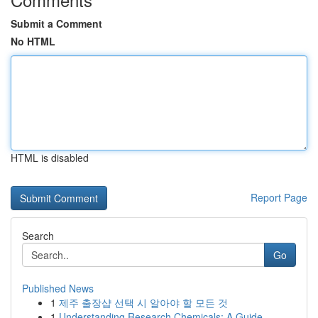
Submit a Comment
No HTML
HTML is disabled
Report Page
Search
Go
Published News
1
제주 출장샵 선택 시 알아야 할 모든 것
1
Understanding Research Chemicals: A Guide