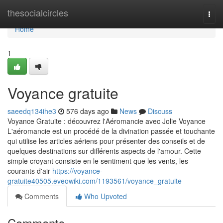
Home
thesocialcircles
Togg
navi
Home
1
Voyance gratuite
saeedq134ihe3
576 days ago
News
Discuss
Voyance Gratuite : découvrez l'Aéromancie avec Jolie Voyance
L'aéromancie est un procédé de la divination passée et touchante
qui utilise les articles aériens pour présenter des conseils et de
quelques destinations sur différents aspects de l'amour. Cette
simple croyant consiste en le sentiment que les vents, les
courants d'air
https://voyance-
gratuite40505.eveowiki.com/1193561/voyance_gratuite
Comments
Who Upvoted
Comments