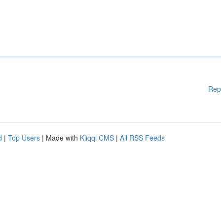
Rep
d
|
Top Users
| Made with
Kliqqi CMS
|
All RSS Feeds