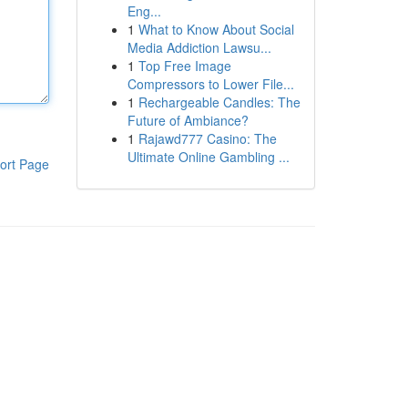
Eng...
1
What to Know About Social
Media Addiction Lawsu...
1
Top Free Image
Compressors to Lower File...
1
Rechargeable Candles: The
Future of Ambiance?
1
Rajawd777 Casino: The
Ultimate Online Gambling ...
ort Page