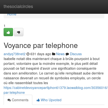
Home
thesocialcircles
Home
1
Voyance par telephone
andyq738net2
631 days ago
News
Discuss
Isabelle notait dès maintenant chaque à brûle-pourpoint à bout
portant, volontaire que la moindre exemple, le plus petit détail
pouvait ce fait inespéré d'avoir une signification conséquente
dans son amélioration. Le carnet qu’elle remplissait aube derrière
naissance devenait un recueil de symboles employés, un cercle
où elle rassemblait toutes les
https://cabinetdevoyancepartlphon61379.laowaiblog.com/30356016
par-telephone
Comments
Who Upvoted