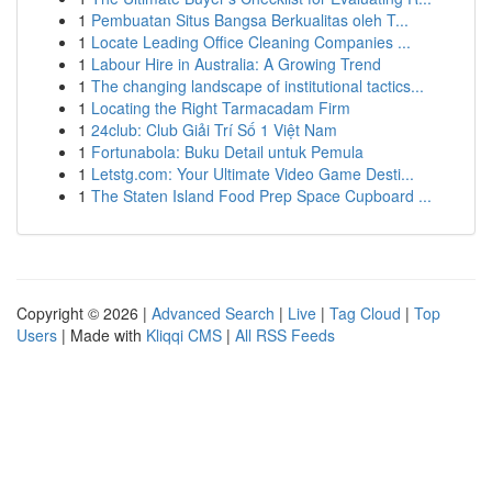
1
Pembuatan Situs Bangsa Berkualitas oleh T...
1
Locate Leading Office Cleaning Companies ...
1
Labour Hire in Australia: A Growing Trend
1
The changing landscape of institutional tactics...
1
Locating the Right Tarmacadam Firm
1
24club: Club Giải Trí Số 1 Việt Nam
1
Fortunabola: Buku Detail untuk Pemula
1
Letstg.com: Your Ultimate Video Game Desti...
1
The Staten Island Food Prep Space Cupboard ...
Copyright © 2026 |
Advanced Search
|
Live
|
Tag Cloud
|
Top
Users
| Made with
Kliqqi CMS
|
All RSS Feeds