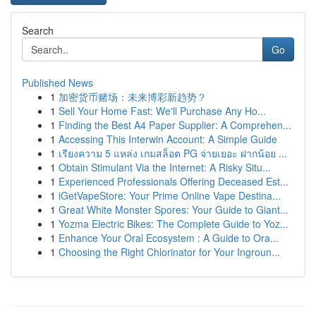
Search
Go
Published News
1
加密货币赌场：未来博彩新趋势？
1
Sell Your Home Fast: We'll Purchase Any Ho...
1
Finding the Best A4 Paper Supplier: A Comprehen...
1
Accessing This Interwin Account: A Simple Guide
1
เรียงความ 5 แหล่ง เกมสล็อต PG จ่ายเยอะ ฝากน้อย ...
1
Obtain Stimulant Via the Internet: A Risky Situ...
1
Experienced Professionals Offering Deceased Est...
1
iGetVapeStore: Your Prime Online Vape Destina...
1
Great White Monster Spores: Your Guide to Giant...
1
Yozma Electric Bikes: The Complete Guide to Yoz...
1
Enhance Your Oral Ecosystem : A Guide to Ora...
1
Choosing the Right Chlorinator for Your Ingroun...