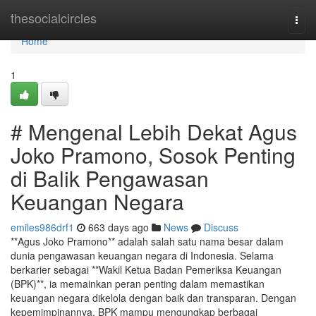
Home
thesocialcircles
Togg
navi
Home
1
# Mengenal Lebih Dekat Agus
Joko Pramono, Sosok Penting
di Balik Pengawasan
Keuangan Negara
emiles986drf1
663 days ago
News
Discuss
**Agus Joko Pramono** adalah salah satu nama besar dalam
dunia pengawasan keuangan negara di Indonesia. Selama
berkarier sebagai **Wakil Ketua Badan Pemeriksa Keuangan
(BPK)**, ia memainkan peran penting dalam memastikan
keuangan negara dikelola dengan baik dan transparan. Dengan
kepemimpinannya, BPK mampu mengungkap berbagai