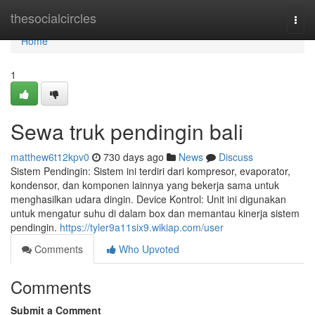
Home
thesocialcircles
Togg
navi
Home
1
Sewa truk pendingin bali
matthew6t12kpv0
730 days ago
News
Discuss
Sistem Pendingin: Sistem ini terdiri dari kompresor, evaporator,
kondensor, dan komponen lainnya yang bekerja sama untuk
menghasilkan udara dingin. Device Kontrol: Unit ini digunakan
untuk mengatur suhu di dalam box dan memantau kinerja sistem
pendingin.
https://tyler9a11six9.wikiap.com/user
Comments
Who Upvoted
Comments
Submit a Comment