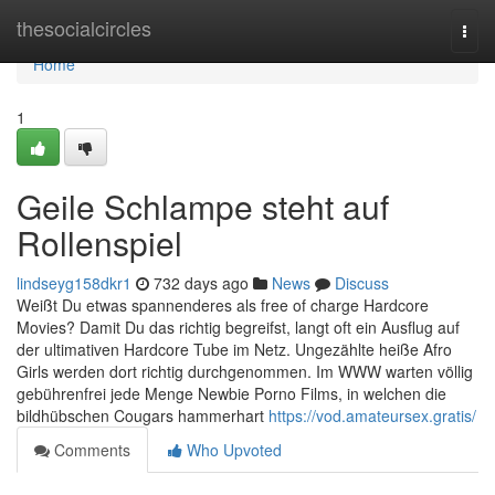
Home
thesocialcircles
Togg
navi
Home
1
Geile Schlampe steht auf
Rollenspiel
lindseyg158dkr1
732 days ago
News
Discuss
Weißt Du etwas spannenderes als free of charge Hardcore
Movies? Damit Du das richtig begreifst, langt oft ein Ausflug auf
der ultimativen Hardcore Tube im Netz. Ungezählte heiße Afro
Girls werden dort richtig durchgenommen. Im WWW warten völlig
gebührenfrei jede Menge Newbie Porno Films, in welchen die
bildhübschen Cougars hammerhart
https://vod.amateursex.gratis/
Comments
Who Upvoted